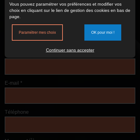
Vous pouvez paramétrer vos préférences et modifier vos
PLUS D'INFORMATIONS ?
choix en cliquant sur le lien de gestion des cookies en bas de
page.
Vous avez des questions ? Vous souhaitez obtenir plus
d'informations ? Vous souhaitez recevoir un devis ?
Paramétrer mes choix
OK pour moi !
Formulaire
Continuer sans accepter
Nom, prénom
E-mail *
Téléphone
(1)