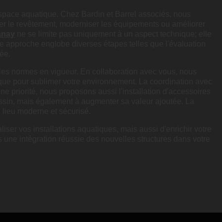
 espace aquatique. Chez Bardin et Barrel associés, nous
over le revêtement, moderniser les équipements ou améliorer
anay
ne se limite pas uniquement à un aspect technique; elle
re approche englobe diverses étapes telles que l'évaluation
lée.
 les normes en vigueur. En collaboration avec vous, nous
que pour sublimer votre environnement. La coordination avec
une priorité, nous proposons aussi l'installation d'accessoires
assin, mais également à augmenter sa valeur ajoutée. La
n lieu moderne et sécurisé.
iser vos installations aquatiques, mais aussi d'enrichir votre
ns une intégration réussie des nouvelles structures dans votre