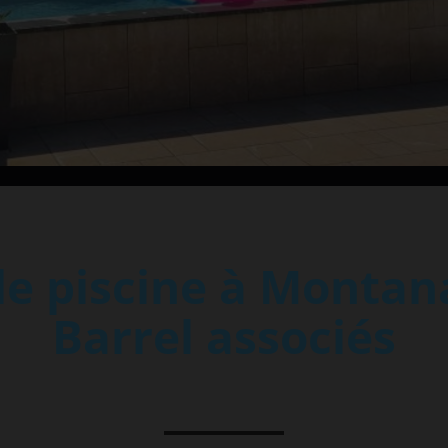
e piscine à Montana
Barrel associés