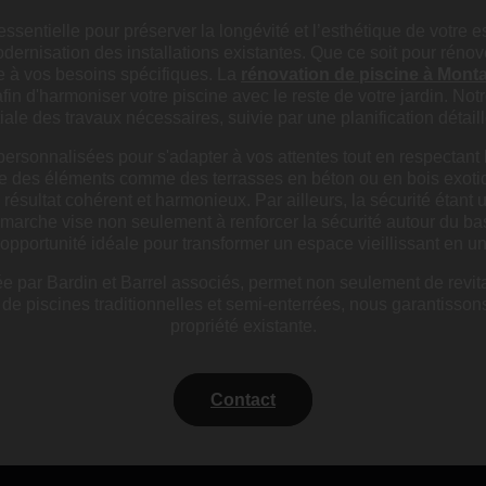
ssentielle pour préserver la longévité et l’esthétique de votre
odernisation des installations existantes. Que ce soit pour rén
dre à vos besoins spécifiques. La
rénovation de piscine à Mont
n d'harmoniser votre piscine avec le reste de votre jardin. Not
tiale des travaux nécessaires, suivie par une planification détail
personnalisées pour s'adapter à vos attentes tout en respectant
gre des éléments comme des terrasses en béton ou en bois exoti
 résultat cohérent et harmonieux. Par ailleurs, la sécurité étant 
marche vise non seulement à renforcer la sécurité autour du b
 opportunité idéale pour transformer un espace vieillissant en u
e par Bardin et Barrel associés, permet non seulement de revital
n de piscines traditionnelles et semi-enterrées, nous garantisso
propriété existante.
Contact