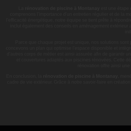
La
rénovation de piscine à Montanay
est une étape e
comprenons l'importance d'un entretien régulier et de la m
l'efficacité énergétique, notre équipe se tient prête à répon
inclut également des conseils en aménagement extérieur afi
ini
Parce que chaque projet est unique, nos solutions sont 
concevons un plan qui optimise l'espace disponible et intè
d'autres corps de métier est ainsi assurée afin de garantir un
et couvertures adaptés aux piscines rénovées. Cette dé
rénovation offre ainsi une
En conclusion, la
rénovation de piscine à Montanay
, mené
cadre de vie extérieur. Grâce à notre savoir-faire en créatio