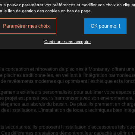
ous pouvez paramétrer vos préférences et modifier vos choix en cliqua
ur le lien de gestion des cookies en bas de page.
SSOCIÉS - CONCEPTIO
Paramétrer mes choix
OK pour moi !
 EXPERTS
Continuer sans accepter
e la conception et rénovation de piscines à Montanay, offrant 
de piscines traditionnelles, en veillant à l'intégration harmonie
n de revêtements modernes qui optimisent l'esthétique et la fonct
gements extérieurs personnalisés pour sublimer votre espace pis
 projet est pensé pour s'harmoniser avec son environnement. L
d'élégance aux abords du bassin. De plus, ils prennent en charge
é des installations. L'installation de locaux techniques bien int
 sécuritaires. Ils proposent l'installation d'accessoires tels que
Ces différentes prestations démontrent leur capacité à offrir un