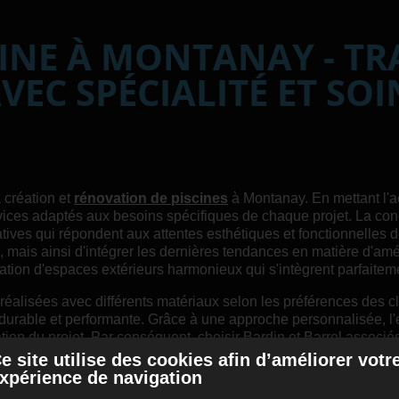
CINE À MONTANAY - T
EC SPÉCIALITÉ ET SOI
 création et
rénovation de piscines
à Montanay. En mettant l'acc
services adaptés aux besoins spécifiques de chaque projet. La co
atives qui répondent aux attentes esthétiques et fonctionnelles d
s, mais ainsi d'intégrer les dernières tendances en matière d'a
ation d'espaces extérieurs harmonieux qui s'intègrent parfaite
éalisées avec différents matériaux selon les préférences des cli
n durable et performante. Grâce à une approche personnalisée, l
ation du projet. Par conséquent, choisir Bardin et Barrel associé
e site utilise des cookies afin d’améliorer votr
xpérience de navigation